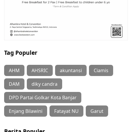
Tag Populer
AHM
AHSRIC
akuntansi
Ciamis
DAM
diky candra
DPD Partai Golkar Kota Banjar
Enjang Bilawini
Fatayat NU
Garut
Berita Populer