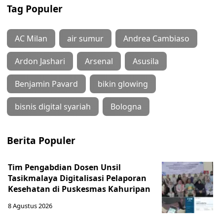
Tag Populer
AC Milan
air sumur
Andrea Cambiaso
Ardon Jashari
Arsenal
Asusila
Benjamin Pavard
bikin glowing
bisnis digital syariah
Bologna
Berita Populer
Tim Pengabdian Dosen Unsil
Tasikmalaya Digitalisasi Pelaporan
Kesehatan di Puskesmas Kahuripan
8 Agustus 2026