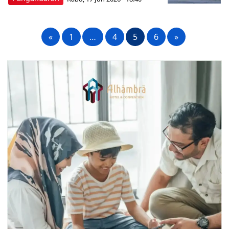
«
1
…
4
5
6
»