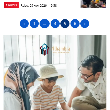
Ciamis
Rabu, 29 Apr 2026 - 15:58
«
1
…
4
5
6
»