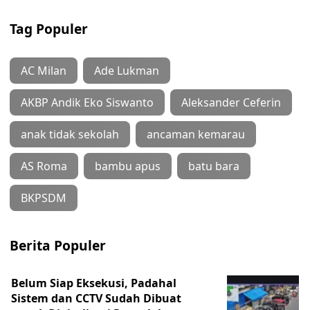
Tag Populer
AC Milan
Ade Lukman
AKBP Andik Eko Siswanto
Aleksander Ceferin
anak tidak sekolah
ancaman kemarau
AS Roma
bambu apus
batu bara
BKPSDM
Berita Populer
Belum Siap Eksekusi, Padahal
Sistem dan CCTV Sudah Dibuat