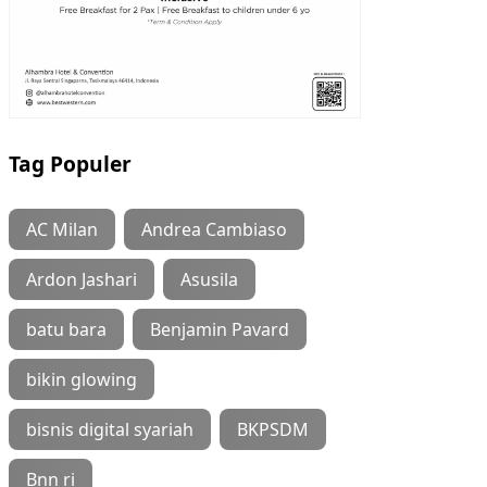
Tag Populer
AC Milan
Andrea Cambiaso
Ardon Jashari
Asusila
batu bara
Benjamin Pavard
bikin glowing
bisnis digital syariah
BKPSDM
Bnn ri