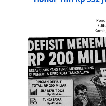
Penul
Edit
Kamis,