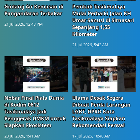
Gudang Air Kemasan di
Pemkab Tasikmalaya
Pangandaran Terbakar
Mulai Perbaiki Jalan KH
Umar Sanusi di Sirnasari
21 Jul 2026, 12:48 PM
Sepanjang 1,55
Kilometer
21 Jul 2026, 5:42 AM
Nobar Final Piala Dunia
Ulama Desak Segera
di Kodim 0612
Dibuat Perda Larangan
Tasikmalaya Jadi
LGBT, DPRD Kota
Penggerak UMKM untuk
Tasikmalaya Siapkan
Siapkan Ekosistem
Rekomendasi Perwal
20 Jul 2026, 1:41 AM
17 Jul 2026, 10:48 AM