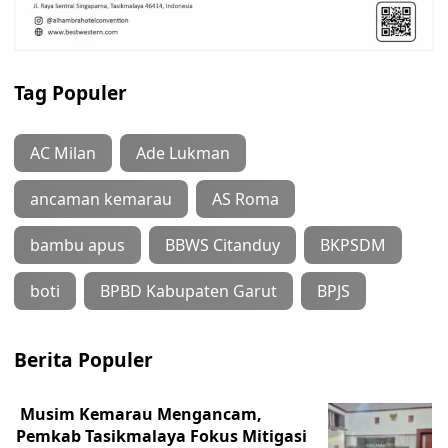
Tag Populer
AC Milan
Ade Lukman
ancaman kemarau
AS Roma
bambu apus
BBWS Citanduy
BKPSDM
boti
BPBD Kabupaten Garut
BPJS
Berita Populer
Musim Kemarau Mengancam,
Pemkab Tasikmalaya Fokus Mitigasi