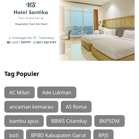
Tag Populer
AC Milan
Ade Lukman
ancaman kemarau
AS Roma
bambu apus
BBWS Citanduy
BKPSDM
boti
BPBD Kabupaten Garut
BPJS