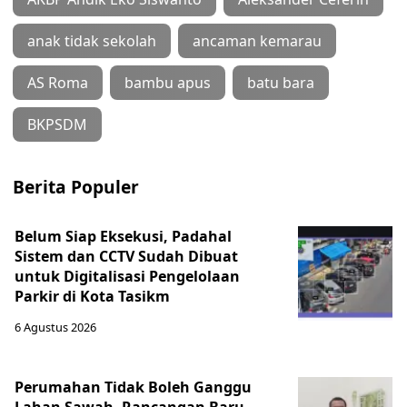
anak tidak sekolah
ancaman kemarau
AS Roma
bambu apus
batu bara
BKPSDM
Berita Populer
Belum Siap Eksekusi, Padahal
Sistem dan CCTV Sudah Dibuat
untuk Digitalisasi Pengelolaan
Parkir di Kota Tasikm
6 Agustus 2026
Perumahan Tidak Boleh Ganggu
Lahan Sawah, Rancangan Baru