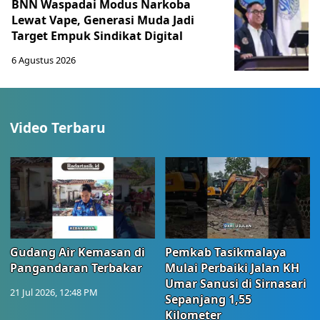
BNN Waspadai Modus Narkoba
Lewat Vape, Generasi Muda Jadi
Target Empuk Sindikat Digital
6 Agustus 2026
Video Terbaru
Gudang Air Kemasan di
Pemkab Tasikmalaya
Pangandaran Terbakar
Mulai Perbaiki Jalan KH
Umar Sanusi di Sirnasari
21 Jul 2026, 12:48 PM
Sepanjang 1,55
Kilometer