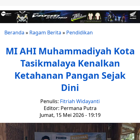
Beranda
»
Ragam Berita
»
Pendidikan
MI AHI Muhammadiyah Kota
Tasikmalaya Kenalkan
Ketahanan Pangan Sejak
Dini
Penulis:
Fitriah Widayanti
Editor: Permana Putra
Jumat, 15 Mei 2026 - 19:19