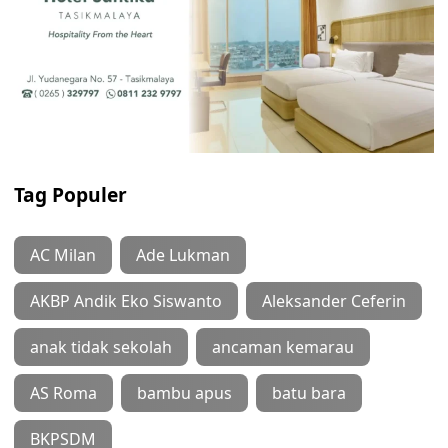
Tag Populer
AC Milan
Ade Lukman
AKBP Andik Eko Siswanto
Aleksander Ceferin
anak tidak sekolah
ancaman kemarau
AS Roma
bambu apus
batu bara
BKPSDM