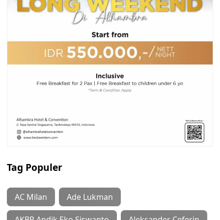
Tag Populer
AC Milan
Ade Lukman
AKBP Andik Eko Siswanto
Aleksander Ceferin