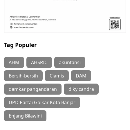
Tag Populer
AHM
AHSRIC
akuntansi
Bersih-bersih
Ciamis
DAM
damkar pangandaran
diky candra
DPD Partai Golkar Kota Banjar
Enjang Bilawini