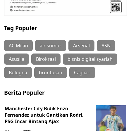
Tag Populer
AC Milan
air sumur
Arsenal
ASN
Asusila
Birokrasi
bisnis digital syariah
Bologna
bruntusan
Cagliari
Berita Populer
Manchester City Bidik Enzo
Fernandez untuk Gantikan Rodri,
PSG Incar Bintang Ajax