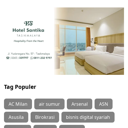
Tag Populer
AC Milan
air sumur
Arsenal
ASN
Asusila
Birokrasi
bisnis digital syariah