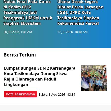
Nobar Final Piala Dunia
Ulama Desak Segera
di Kodim 0612
Dibuat Perda Larangan
Tasikmalaya Jadi
LGBT, DPRD Kota
Penggerak UMKM untuk
Tasikmalaya Siapkan
Siapkan Ekosistem
Rekomendasi Perwal
20 Jul 2026, 1:41 AM
17 Jul 2026, 10:48 AM
Berita Terkini
Lumpat Bungah SDN 2 Kersanagara
Kota Tasikmalaya Dorong Siswa
Rajin Olahraga dan Peduli
Lingkungan
Kota Tasikmalaya
Sabtu, 8 Agu 2026 - 13:34