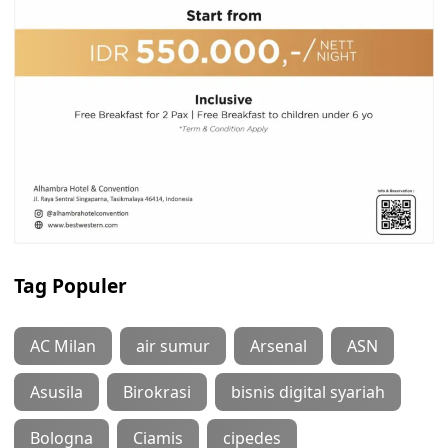
Tag Populer
AC Milan
air sumur
Arsenal
ASN
Asusila
Birokrasi
bisnis digital syariah
Bologna
Ciamis
cipedes