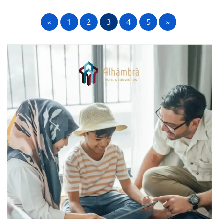
«
1
2
3
4
5
»