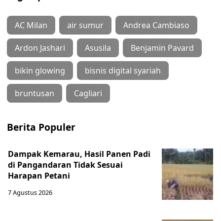
AC Milan
air sumur
Andrea Cambiaso
Ardon Jashari
Asusila
Benjamin Pavard
bikin glowing
bisnis digital syariah
bruntusan
Cagliari
Berita Populer
Dampak Kemarau, Hasil Panen Padi
di Pangandaran Tidak Sesuai
Harapan Petani
7 Agustus 2026