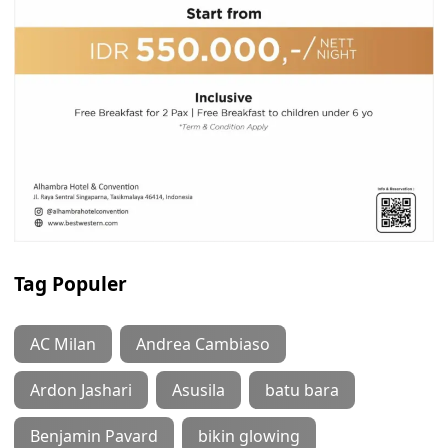
Tag Populer
AC Milan
Andrea Cambiaso
Ardon Jashari
Asusila
batu bara
Benjamin Pavard
bikin glowing