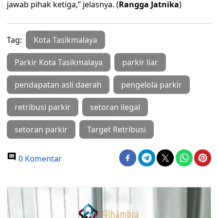
jawab pihak ketiga,” jelasnya. (
Rangga Jatnika
)
Tag:
Kota Tasikmalaya
Parkir Kota Tasikmalaya
parkir liar
pendapatan asli daerah
pengelola parkir
retribusi parkir
setoran ilegal
setoran parkir
Target Retribusi
0 Komentar