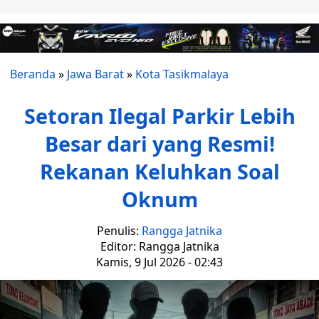
Beranda
»
Jawa Barat
»
Kota Tasikmalaya
Setoran Ilegal Parkir Lebih
Besar dari yang Resmi!
Rekanan Keluhkan Soal
Oknum
Penulis:
Rangga Jatnika
Editor: Rangga Jatnika
Kamis, 9 Jul 2026 - 02:43