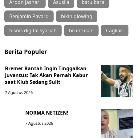
Ardon Jashari
Asusila
batu bara
Benjamin Pavard
bikin glowing
bisnis digital syariah
bruntusan
Cagliari
Berita Populer
Bremer Bantah Ingin Tinggalkan
Juventus: Tak Akan Pernah Kabur
saat Klub Sedang Sulit
7 Agustus 2026
NORMA NETIZEN!
7 Agustus 2026