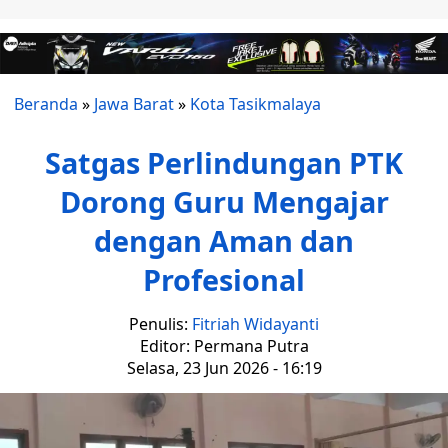
Beranda
»
Jawa Barat
»
Kota Tasikmalaya
Satgas Perlindungan PTK
Dorong Guru Mengajar
dengan Aman dan
Profesional
Penulis:
Fitriah Widayanti
Editor: Permana Putra
Selasa, 23 Jun 2026 - 16:19