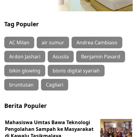
Tag Populer
AC Milan
air sumur
Andrea Cambiaso
Ardon Jashari
Asusila
Benjamin Pavard
bikin glowing
bisnis digital syariah
bruntusan
Cagliari
Berita Populer
Mahasiswa Umtas Bawa Teknologi
Pengolahan Sampah ke Masyarakat
di Kawalu Tasikmalaya