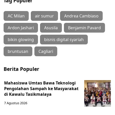
Tag Populer
AC Milan
air sumur
Andrea Cambiaso
Ardon Jashari
Asusila
Benjamin Pavard
bikin glowing
bisnis digital syariah
bruntusan
Cagliari
Berita Populer
Mahasiswa Umtas Bawa Teknologi
Pengolahan Sampah ke Masyarakat
di Kawalu Tasikmalaya
7 Agustus 2026