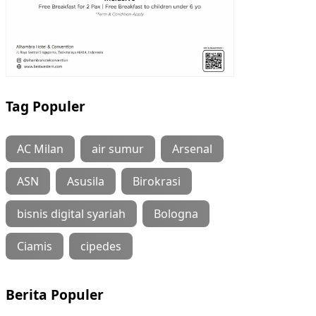
Tag Populer
AC Milan
air sumur
Arsenal
ASN
Asusila
Birokrasi
bisnis digital syariah
Bologna
Ciamis
cipedes
Berita Populer