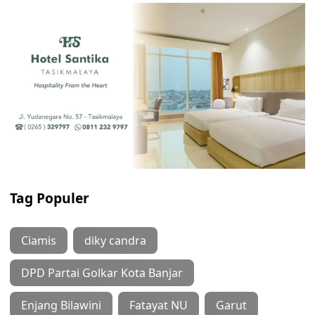
Tag Populer
Ciamis
diky candra
DPD Partai Golkar Kota Banjar
Enjang Bilawini
Fatayat NU
Garut