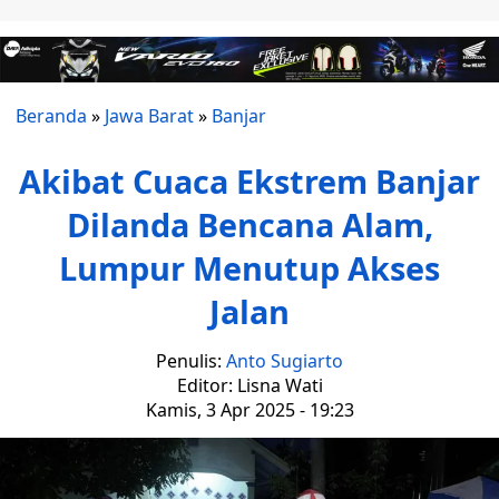
Beranda
»
Jawa Barat
»
Banjar
Akibat Cuaca Ekstrem Banjar
Dilanda Bencana Alam,
Lumpur Menutup Akses
Jalan
Penulis:
Anto Sugiarto
Editor: Lisna Wati
Kamis, 3 Apr 2025 - 19:23