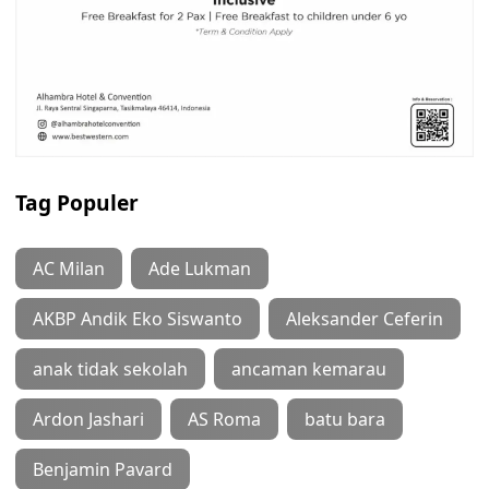
Tag Populer
AC Milan
Ade Lukman
AKBP Andik Eko Siswanto
Aleksander Ceferin
anak tidak sekolah
ancaman kemarau
Ardon Jashari
AS Roma
batu bara
Benjamin Pavard