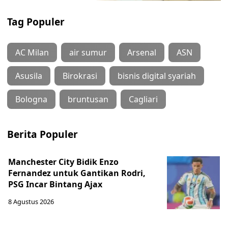
Tag Populer
AC Milan
air sumur
Arsenal
ASN
Asusila
Birokrasi
bisnis digital syariah
Bologna
bruntusan
Cagliari
Berita Populer
Manchester City Bidik Enzo
Fernandez untuk Gantikan Rodri,
PSG Incar Bintang Ajax
8 Agustus 2026