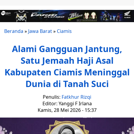
Beranda
»
Jawa Barat
»
Ciamis
Alami Gangguan Jantung,
Satu Jemaah Haji Asal
Kabupaten Ciamis Meninggal
Dunia di Tanah Suci
Penulis:
Fatkhur Rizqi
Editor: Yanggi F Irlana
Kamis, 28 Mei 2026 - 15:37