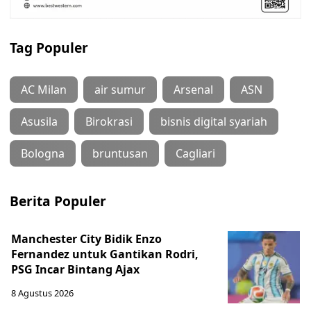
Tag Populer
AC Milan
air sumur
Arsenal
ASN
Asusila
Birokrasi
bisnis digital syariah
Bologna
bruntusan
Cagliari
Berita Populer
Manchester City Bidik Enzo
Fernandez untuk Gantikan Rodri,
PSG Incar Bintang Ajax
8 Agustus 2026