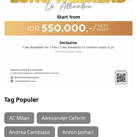
Tag Populer
AC Milan
Aleksander Ceferin
Andrea Cambiaso
Ardon Jashari