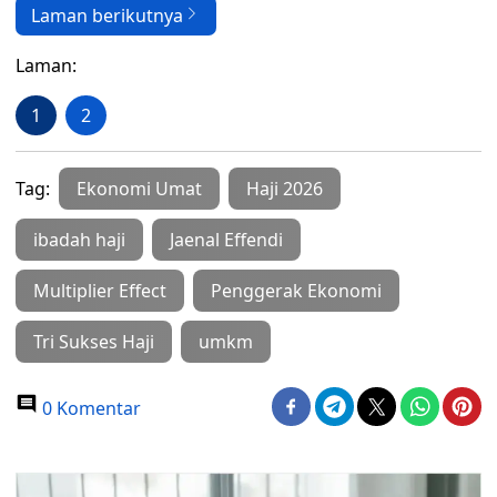
Laman berikutnya
Laman:
1
2
Tag:
Ekonomi Umat
Haji 2026
ibadah haji
Jaenal Effendi
Multiplier Effect
Penggerak Ekonomi
Tri Sukses Haji
umkm
0 Komentar