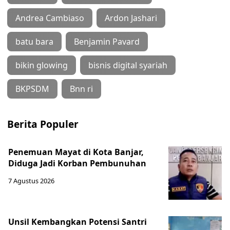
Andrea Cambiaso
Ardon Jashari
batu bara
Benjamin Pavard
bikin glowing
bisnis digital syariah
BKPSDM
Bnn ri
Berita Populer
Penemuan Mayat di Kota Banjar,
Diduga Jadi Korban Pembunuhan
7 Agustus 2026
Unsil Kembangkan Potensi Santri