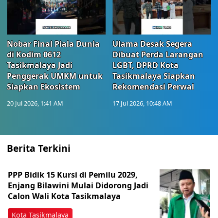
Nobar Final Piala Dunia
Ulama Desak Segera
di Kodim 0612
Dibuat Perda Larangan
Tasikmalaya Jadi
LGBT, DPRD Kota
Penggerak UMKM untuk
Tasikmalaya Siapkan
Siapkan Ekosistem
Rekomendasi Perwal
20 Jul 2026, 1:41 AM
17 Jul 2026, 10:48 AM
Berita Terkini
PPP Bidik 15 Kursi di Pemilu 2029,
Enjang Bilawini Mulai Didorong Jadi
Calon Wali Kota Tasikmalaya
Kota Tasikmalaya