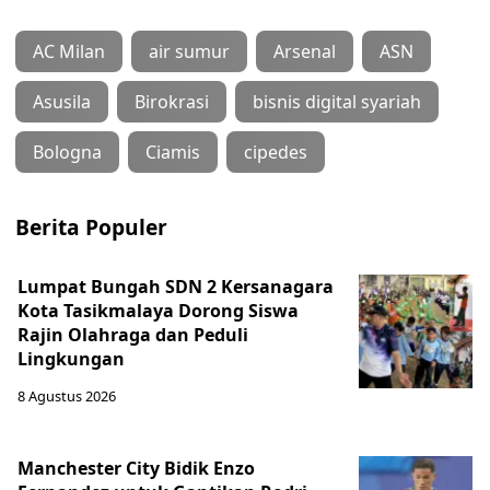
AC Milan
air sumur
Arsenal
ASN
Asusila
Birokrasi
bisnis digital syariah
Bologna
Ciamis
cipedes
Berita Populer
Lumpat Bungah SDN 2 Kersanagara
Kota Tasikmalaya Dorong Siswa
Rajin Olahraga dan Peduli
Lingkungan
8 Agustus 2026
Manchester City Bidik Enzo