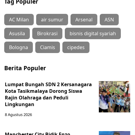
Tag Populer
AC Milan
air sumur
Arsenal
ASN
Asusila
Birokrasi
bisnis digital syariah
Bologna
Ciamis
cipedes
Berita Populer
Lumpat Bungah SDN 2 Kersanagara
Kota Tasikmalaya Dorong Siswa
Rajin Olahraga dan Peduli
Lingkungan
8 Agustus 2026
Manchester City Bidik Enzo