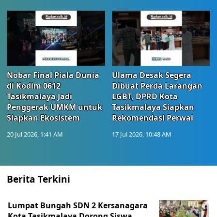
Nobar Final Piala Dunia
Ulama Desak Segera
di Kodim 0612
Dibuat Perda Larangan
Tasikmalaya Jadi
LGBT, DPRD Kota
Penggerak UMKM untuk
Tasikmalaya Siapkan
Siapkan Ekosistem
Rekomendasi Perwal
20 Jul 2026, 1:41 AM
17 Jul 2026, 10:48 AM
Berita Terkini
Lumpat Bungah SDN 2 Kersanagara
Kota Tasikmalaya Dorong Siswa