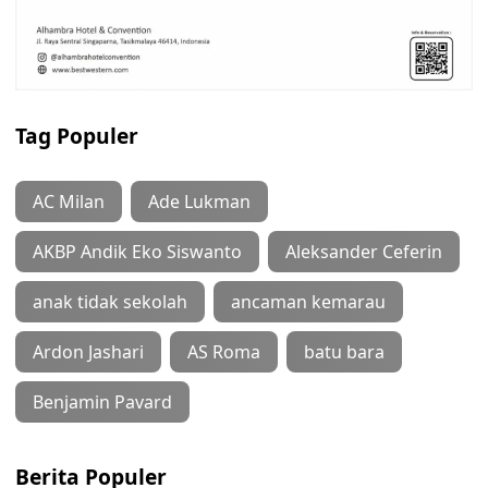
Tag Populer
AC Milan
Ade Lukman
AKBP Andik Eko Siswanto
Aleksander Ceferin
anak tidak sekolah
ancaman kemarau
Ardon Jashari
AS Roma
batu bara
Benjamin Pavard
Berita Populer