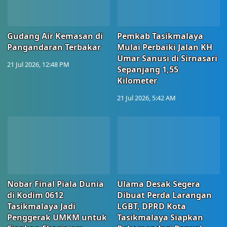
Gudang Air Kemasan di
Pemkab Tasikmalaya
Pangandaran Terbakar
Mulai Perbaiki Jalan KH
Umar Sanusi di Sirnasari
21 Jul 2026, 12:48 PM
Sepanjang 1,55
Kilometer
21 Jul 2026, 5:42 AM
Nobar Final Piala Dunia
Ulama Desak Segera
di Kodim 0612
Dibuat Perda Larangan
Tasikmalaya Jadi
LGBT, DPRD Kota
Penggerak UMKM untuk
Tasikmalaya Siapkan