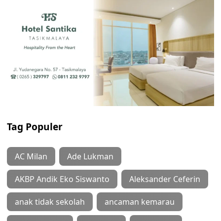
Tag Populer
AC Milan
Ade Lukman
AKBP Andik Eko Siswanto
Aleksander Ceferin
anak tidak sekolah
ancaman kemarau