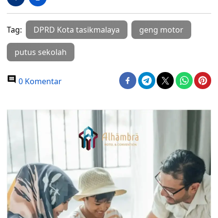
Tag:
DPRD Kota tasikmalaya
geng motor
putus sekolah
0 Komentar