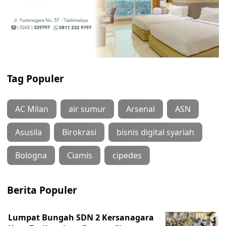
Tag Populer
AC Milan
air sumur
Arsenal
ASN
Asusila
Birokrasi
bisnis digital syariah
Bologna
Ciamis
cipedes
Berita Populer
Lumpat Bungah SDN 2 Kersanagara