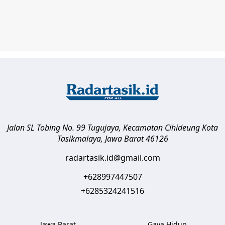
Jalan SL Tobing No. 99 Tugujaya, Kecamatan Cihideung
Kota
Tasikmalaya
,
Jawa Barat
46126
radartasik.id@gmail.com
+628997447507
+6285324241516
Jawa Barat
Gaya Hidup