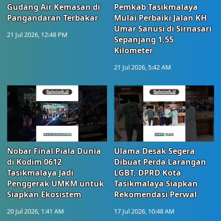
Gudang Air Kemasan di
Pemkab Tasikmalaya
Pangandaran Terbakar
Mulai Perbaiki Jalan KH
Umar Sanusi di Sirnasari
21 Jul 2026, 12:48 PM
Sepanjang 1,55
Kilometer
21 Jul 2026, 5:42 AM
Nobar Final Piala Dunia
Ulama Desak Segera
di Kodim 0612
Dibuat Perda Larangan
Tasikmalaya Jadi
LGBT, DPRD Kota
Penggerak UMKM untuk
Tasikmalaya Siapkan
Siapkan Ekosistem
Rekomendasi Perwal
20 Jul 2026, 1:41 AM
17 Jul 2026, 10:48 AM