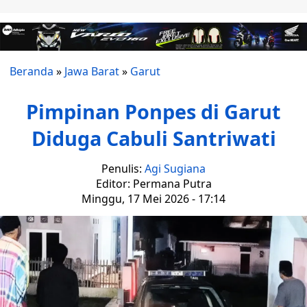
Beranda
»
Jawa Barat
»
Garut
Pimpinan Ponpes di Garut
Diduga Cabuli Santriwati
Penulis:
Agi Sugiana
Editor: Permana Putra
Minggu, 17 Mei 2026 - 17:14