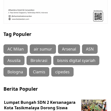
Tag Populer
AC Milan
air sumur
Arsenal
ASN
Asusila
Birokrasi
bisnis digital syariah
Bologna
Ciamis
cipedes
Berita Populer
Lumpat Bungah SDN 2 Kersanagara
Kota Tasikmalaya Dorong Siswa