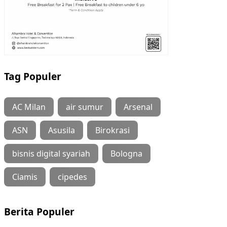
Tag Populer
AC Milan
air sumur
Arsenal
ASN
Asusila
Birokrasi
bisnis digital syariah
Bologna
Ciamis
cipedes
Berita Populer