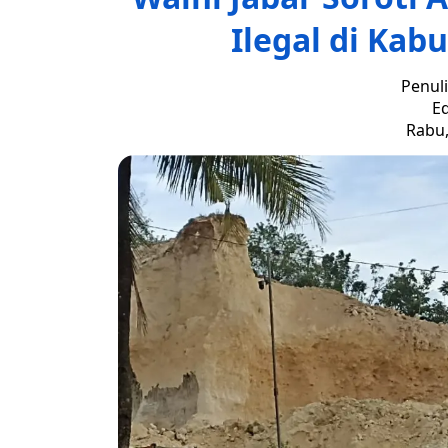
Ilegal di Ka
Penuli
Ed
Rabu,