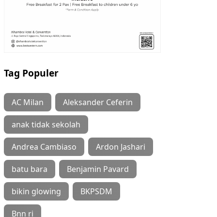
Tag Populer
AC Milan
Aleksander Ceferin
anak tidak sekolah
Andrea Cambiaso
Ardon Jashari
batu bara
Benjamin Pavard
bikin glowing
BKPSDM
Bnn ri