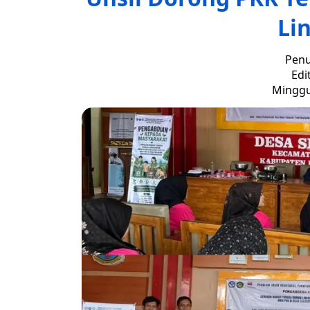
Li
Penu
Edi
Minggu,