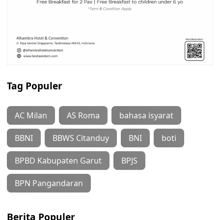
Tag Populer
AC Milan
AS Roma
bahasa isyarat
BBNI
BBWS Citanduy
BNI
boti
BPBD Kabupaten Garut
BPJS
BPN Pangandaran
Berita Populer