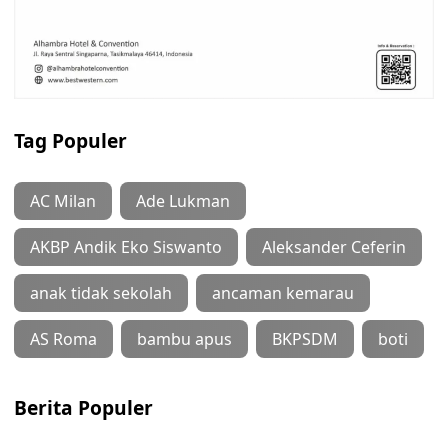
Tag Populer
AC Milan
Ade Lukman
AKBP Andik Eko Siswanto
Aleksander Ceferin
anak tidak sekolah
ancaman kemarau
AS Roma
bambu apus
BKPSDM
boti
Berita Populer