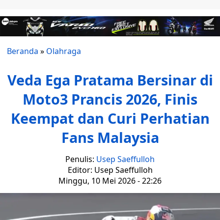
Beranda
»
Olahraga
Veda Ega Pratama Bersinar di
Moto3 Prancis 2026, Finis
Keempat dan Curi Perhatian
Fans Malaysia
Penulis:
Usep Saeffulloh
Editor: Usep Saeffulloh
Minggu, 10 Mei 2026 - 22:26