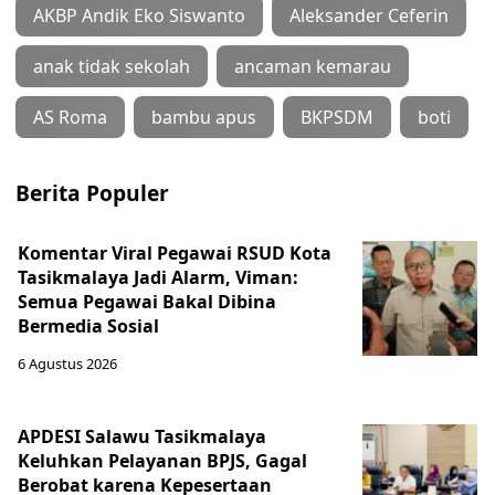
AKBP Andik Eko Siswanto
Aleksander Ceferin
anak tidak sekolah
ancaman kemarau
AS Roma
bambu apus
BKPSDM
boti
Berita Populer
Komentar Viral Pegawai RSUD Kota
Tasikmalaya Jadi Alarm, Viman:
Semua Pegawai Bakal Dibina
Bermedia Sosial
6 Agustus 2026
APDESI Salawu Tasikmalaya
Keluhkan Pelayanan BPJS, Gagal
Berobat karena Kepesertaan