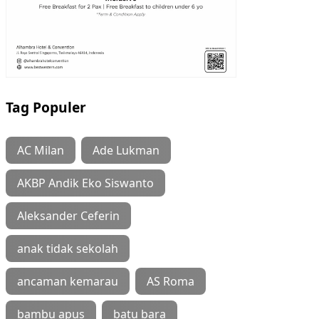
Tag Populer
AC Milan
Ade Lukman
AKBP Andik Eko Siswanto
Aleksander Ceferin
anak tidak sekolah
ancaman kemarau
AS Roma
bambu apus
batu bara