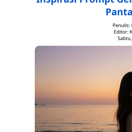
Panta
Penulis:
Editor: 
Sabtu,