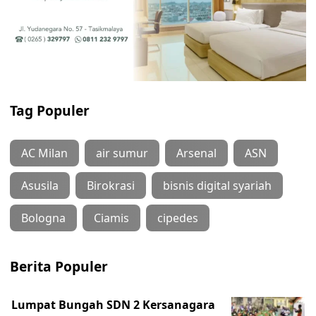
Tag Populer
AC Milan
air sumur
Arsenal
ASN
Asusila
Birokrasi
bisnis digital syariah
Bologna
Ciamis
cipedes
Berita Populer
Lumpat Bungah SDN 2 Kersanagara