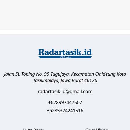
Jalan SL Tobing No. 99 Tugujaya, Kecamatan Cihideung
Kota
Tasikmalaya
,
Jawa Barat
46126
radartasik.id@gmail.com
+628997447507
+6285324241516
Jawa Barat
Gaya Hidup