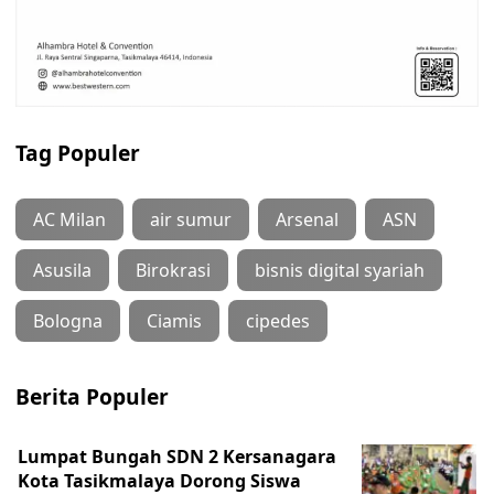
Tag Populer
AC Milan
air sumur
Arsenal
ASN
Asusila
Birokrasi
bisnis digital syariah
Bologna
Ciamis
cipedes
Berita Populer
Lumpat Bungah SDN 2 Kersanagara
Kota Tasikmalaya Dorong Siswa