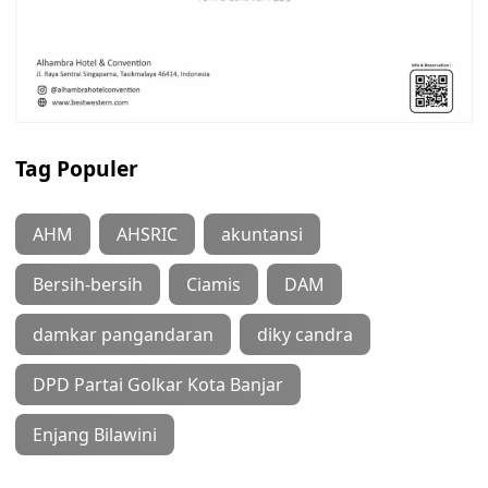
Tag Populer
AHM
AHSRIC
akuntansi
Bersih-bersih
Ciamis
DAM
damkar pangandaran
diky candra
DPD Partai Golkar Kota Banjar
Enjang Bilawini