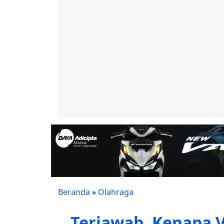
Beranda
»
Olahraga
Terjawab, Kenapa V