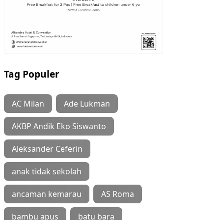
Tag Populer
AC Milan
Ade Lukman
AKBP Andik Eko Siswanto
Aleksander Ceferin
anak tidak sekolah
ancaman kemarau
AS Roma
bambu apus
batu bara