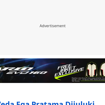
eda Ega Pratama Dijuluki