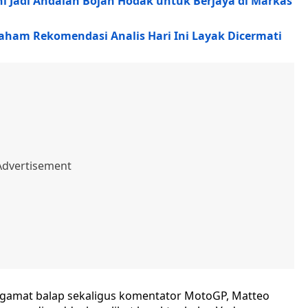
Ini Jadi Andalan Bojan Hodak untuk Berjaya di Markas
Saham Rekomendasi Analis Hari Ini Layak Dicermati
engamat balap sekaligus komentator MotoGP, Matteo