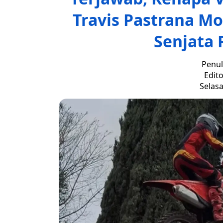
Travis Pastrana Mo
Senjata 
Penul
Edito
Selasa