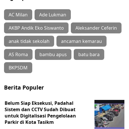
AC Milan
Ade Lukman
AKBP Andik Eko Siswanto
Aleksander Ceferin
anak tidak sekolah
ancaman kemarau
AS Roma
bambu apus
batu bara
BKPSDM
Berita Populer
Belum Siap Eksekusi, Padahal
Sistem dan CCTV Sudah Dibuat
untuk Digitalisasi Pengelolaan
Parkir di Kota Tasikm