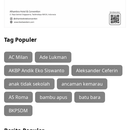
Tag Populer
AC Milan
Ade Lukman
AKBP Andik Eko Siswanto
Aleksander Ceferin
anak tidak sekolah
ancaman kemarau
AS Roma
bambu apus
batu bara
BKPSDM