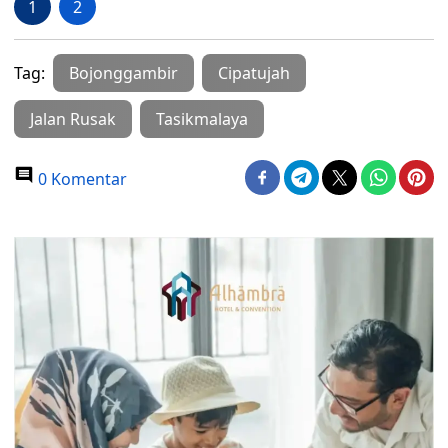
1
2
Tag:
Bojonggambir
Cipatujah
Jalan Rusak
Tasikmalaya
0 Komentar