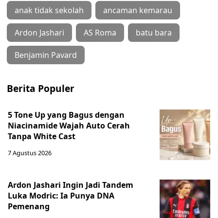
anak tidak sekolah
ancaman kemarau
Ardon Jashari
AS Roma
batu bara
Benjamin Pavard
Berita Populer
5 Tone Up yang Bagus dengan
Niacinamide Wajah Auto Cerah
Tanpa White Cast
7 Agustus 2026
Ardon Jashari Ingin Jadi Tandem
Luka Modric: Ia Punya DNA
Pemenang