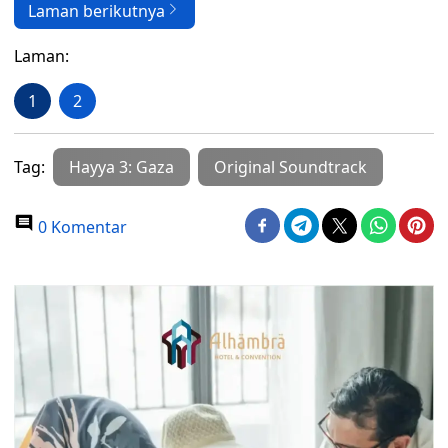
Laman berikutnya
Laman:
1
2
Tag:
Hayya 3: Gaza
Original Soundtrack
0 Komentar