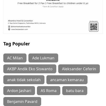
Tag Populer
AC Milan
Ade Lukman
AKBP Andik Eko Siswanto
Aleksander Ceferin
anak tidak sekolah
ancaman kemarau
Ardon Jashari
AS Roma
batu bara
Benjamin Pavard