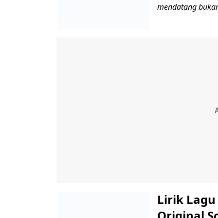
mendatang bukan
Lirik Lag
Original S