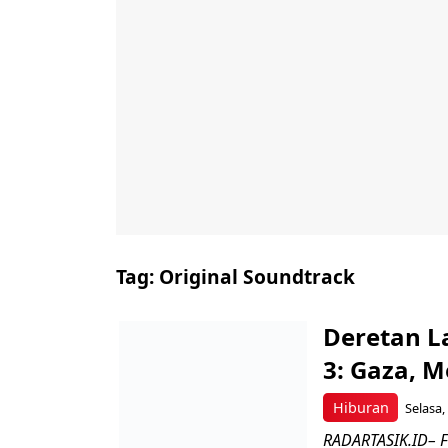
Tag:
Original Soundtrack
Deretan L
3: Gaza, 
Hiburan
Selasa,
RADARTASIK.ID– F