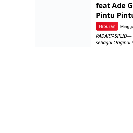
feat Ade G
Pintu Pint
Hiburan
Minggu,
RADARTASIK.ID— L
sebagai Original 