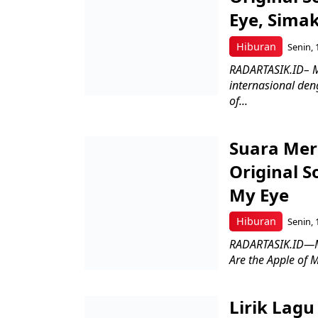
Eye, Sima
Hiburan
Senin, 
RADARTASIK.ID– M
internasional den
of...
Suara Mer
Original S
My Eye
Hiburan
Senin, 
RADARTASIK.ID—Ma
Are the Apple of 
Lirik Lag