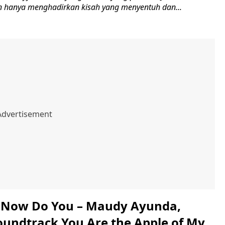
 hanya menghadirkan kisah yang menyentuh dan...
u Now Do You – Maudy Ayunda,
oundtrack You Are the Apple of My