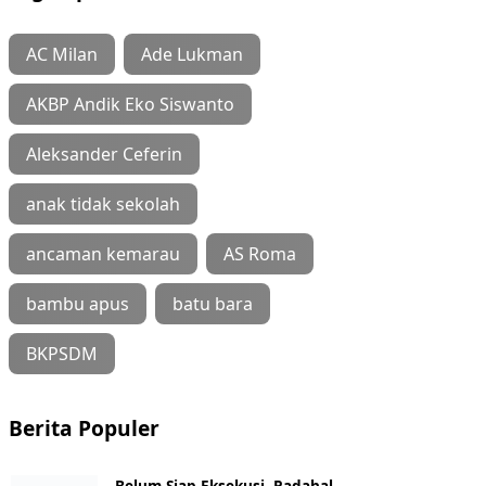
AC Milan
Ade Lukman
AKBP Andik Eko Siswanto
Aleksander Ceferin
anak tidak sekolah
ancaman kemarau
AS Roma
bambu apus
batu bara
BKPSDM
Berita Populer
Belum Siap Eksekusi, Padahal