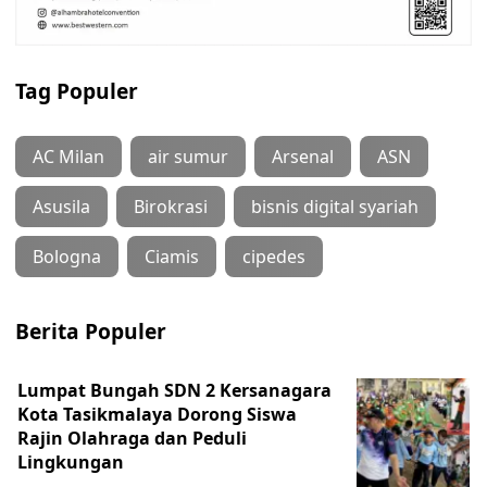
Tag Populer
AC Milan
air sumur
Arsenal
ASN
Asusila
Birokrasi
bisnis digital syariah
Bologna
Ciamis
cipedes
Berita Populer
Lumpat Bungah SDN 2 Kersanagara
Kota Tasikmalaya Dorong Siswa
Rajin Olahraga dan Peduli
Lingkungan