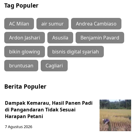
Tag Populer
AC Milan
air sumur
Andrea Cambiaso
Ardon Jashari
Asusila
Benjamin Pavard
bikin glowing
bisnis digital syariah
bruntusan
Cagliari
Berita Populer
Dampak Kemarau, Hasil Panen Padi
di Pangandaran Tidak Sesuai
Harapan Petani
7 Agustus 2026