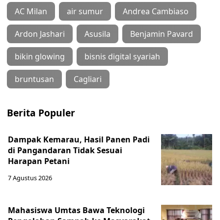
AC Milan
air sumur
Andrea Cambiaso
Ardon Jashari
Asusila
Benjamin Pavard
bikin glowing
bisnis digital syariah
bruntusan
Cagliari
Berita Populer
Dampak Kemarau, Hasil Panen Padi
di Pangandaran Tidak Sesuai
Harapan Petani
7 Agustus 2026
Mahasiswa Umtas Bawa Teknologi