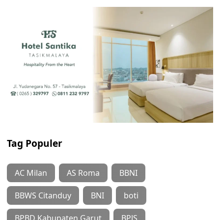
Tag Populer
AC Milan
AS Roma
BBNI
BBWS Citanduy
BNI
boti
BPBD Kabupaten Garut
BPJS