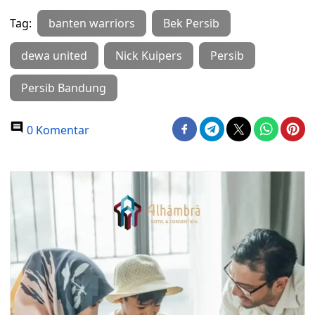
Tag:
banten warriors
Bek Persib
dewa united
Nick Kuipers
Persib
Persib Bandung
0 Komentar