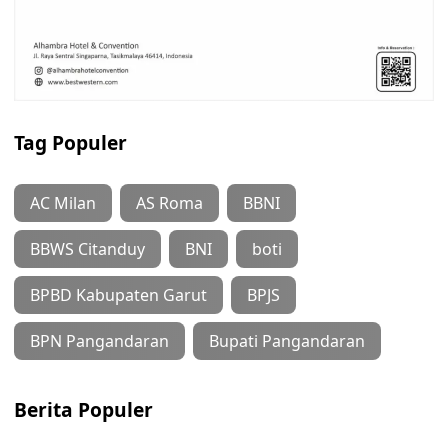
Tag Populer
AC Milan
AS Roma
BBNI
BBWS Citanduy
BNI
boti
BPBD Kabupaten Garut
BPJS
BPN Pangandaran
Bupati Pangandaran
Berita Populer