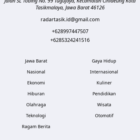
Jalan SL Tobing No. 99 Tugujaya, Kecamatan Cihideung
Kota
Tasikmalaya
,
Jawa Barat
46126
radartasik.id@gmail.com
+628997447507
+6285324241516
Jawa Barat
Gaya Hidup
Nasional
Internasional
Ekonomi
Kuliner
Hiburan
Pendidikan
Olahraga
Wisata
Teknologi
Otomotif
Ragam Berita