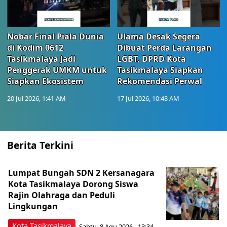
Nobar Final Piala Dunia
Ulama Desak Segera
di Kodim 0612
Dibuat Perda Larangan
Tasikmalaya Jadi
LGBT, DPRD Kota
Penggerak UMKM untuk
Tasikmalaya Siapkan
Siapkan Ekosistem
Rekomendasi Perwal
20 Jul 2026, 1:41 AM
17 Jul 2026, 10:48 AM
Berita Terkini
Lumpat Bungah SDN 2 Kersanagara
Kota Tasikmalaya Dorong Siswa
Rajin Olahraga dan Peduli
Lingkungan
Kota Tasikmalaya
Sabtu, 8 Agu 2026 - 13:34