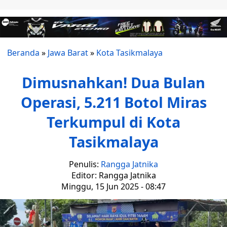
Beranda
»
Jawa Barat
»
Kota Tasikmalaya
Dimusnahkan! Dua Bulan
Operasi, 5.211 Botol Miras
Terkumpul di Kota
Tasikmalaya
Penulis:
Rangga Jatnika
Editor: Rangga Jatnika
Minggu, 15 Jun 2025 - 08:47