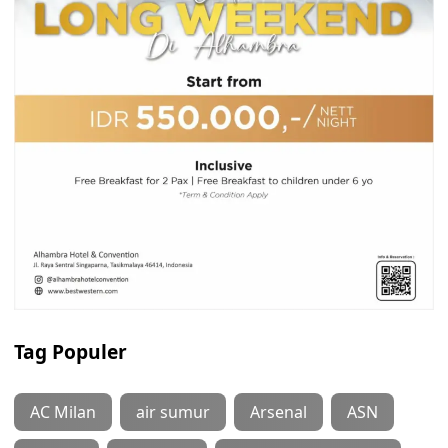
Tag Populer
AC Milan
air sumur
Arsenal
ASN