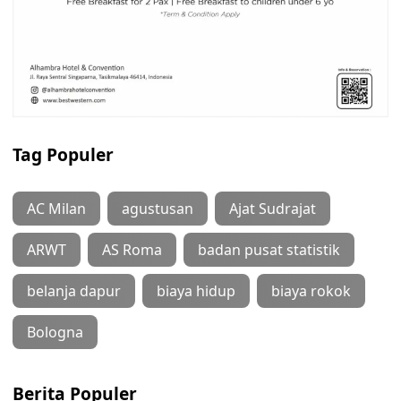
Tag Populer
AC Milan
agustusan
Ajat Sudrajat
ARWT
AS Roma
badan pusat statistik
belanja dapur
biaya hidup
biaya rokok
Bologna
Berita Populer