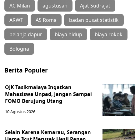
AC Milan
agustusan
Ajat Sudrajat
ARWT
AS Roma
badan pusat statistik
belanja dapur
biaya hidup
biaya rokok
Bologna
Berita Populer
OJK Tasikmalaya Ingatkan
Mahasiswa Unpad, Jangan Sampai
FOMO Berujung Utang
10 Agustus 2026
Selain Karena Kemarau, Serangan
Hama Ikut Merusak Hasil Panen