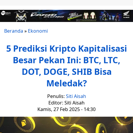
Beranda
»
Ekonomi
5 Prediksi Kripto Kapitalisasi
Besar Pekan Ini: BTC, LTC,
DOT, DOGE, SHIB Bisa
Meledak?
Penulis:
Siti Aisah
Editor: Siti Aisah
Kamis, 27 Feb 2025 - 14:30