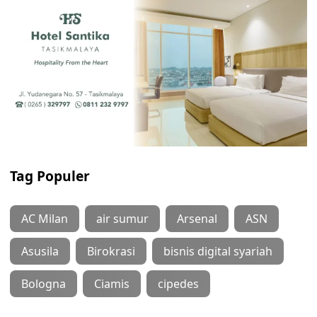
Tag Populer
AC Milan
air sumur
Arsenal
ASN
Asusila
Birokrasi
bisnis digital syariah
Bologna
Ciamis
cipedes