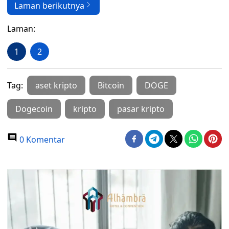
Laman berikutnya
Laman:
1
2
Tag:
aset kripto
Bitcoin
DOGE
Dogecoin
kripto
pasar kripto
0 Komentar