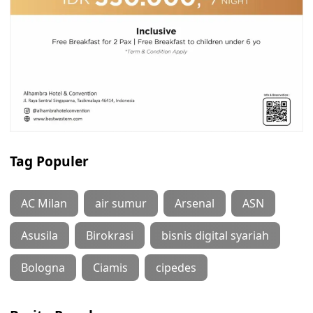
Tag Populer
AC Milan
air sumur
Arsenal
ASN
Asusila
Birokrasi
bisnis digital syariah
Bologna
Ciamis
cipedes