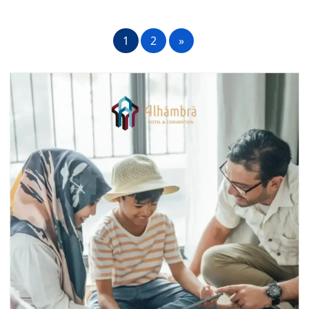
1
2
»