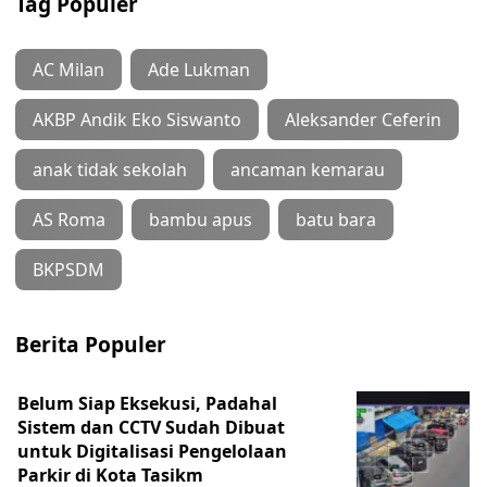
Tag Populer
AC Milan
Ade Lukman
AKBP Andik Eko Siswanto
Aleksander Ceferin
anak tidak sekolah
ancaman kemarau
AS Roma
bambu apus
batu bara
BKPSDM
Berita Populer
Belum Siap Eksekusi, Padahal
Sistem dan CCTV Sudah Dibuat
untuk Digitalisasi Pengelolaan
Parkir di Kota Tasikm