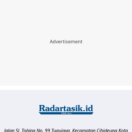
Jalan SL Tobing No. 99 Tugujaya, Kecamatan Cihideung
Kota