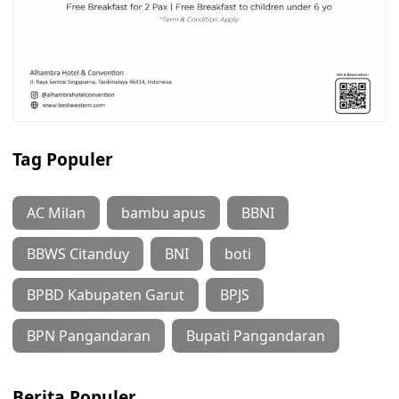
Tag Populer
AC Milan
bambu apus
BBNI
BBWS Citanduy
BNI
boti
BPBD Kabupaten Garut
BPJS
BPN Pangandaran
Bupati Pangandaran
Berita Populer