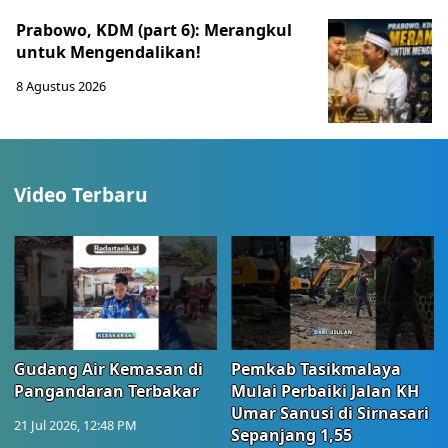
Prabowo, KDM (part 6): Merangkul
untuk Mengendalikan!
8 Agustus 2026
Video Terbaru
Gudang Air Kemasan di
Pemkab Tasikmalaya
Pangandaran Terbakar
Mulai Perbaiki Jalan KH
Umar Sanusi di Sirnasari
21 Jul 2026, 12:48 PM
Sepanjang 1,55