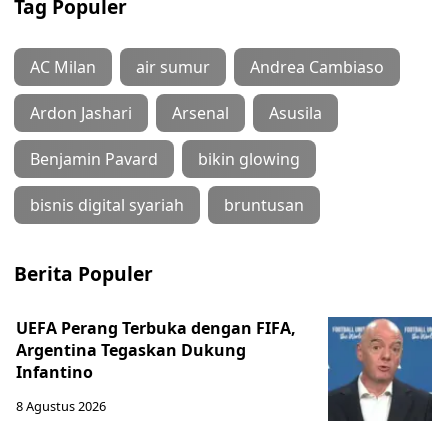
Tag Populer
AC Milan
air sumur
Andrea Cambiaso
Ardon Jashari
Arsenal
Asusila
Benjamin Pavard
bikin glowing
bisnis digital syariah
bruntusan
Berita Populer
UEFA Perang Terbuka dengan FIFA,
Argentina Tegaskan Dukung
Infantino
8 Agustus 2026