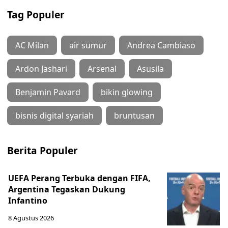
Tag Populer
AC Milan
air sumur
Andrea Cambiaso
Ardon Jashari
Arsenal
Asusila
Benjamin Pavard
bikin glowing
bisnis digital syariah
bruntusan
Berita Populer
UEFA Perang Terbuka dengan FIFA,
Argentina Tegaskan Dukung
Infantino
8 Agustus 2026