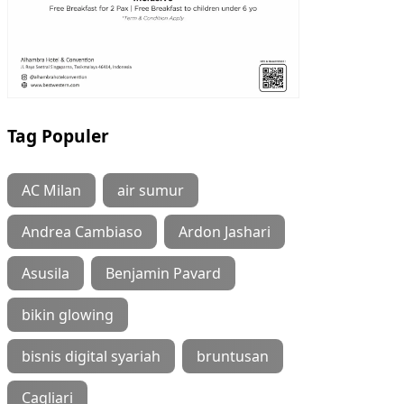
Tag Populer
AC Milan
air sumur
Andrea Cambiaso
Ardon Jashari
Asusila
Benjamin Pavard
bikin glowing
bisnis digital syariah
bruntusan
Cagliari