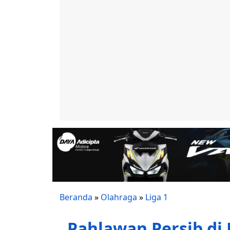
Beranda
»
Olahraga
»
Liga 1
Pahlawan Persib di