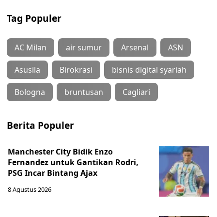
Tag Populer
AC Milan
air sumur
Arsenal
ASN
Asusila
Birokrasi
bisnis digital syariah
Bologna
bruntusan
Cagliari
Berita Populer
Manchester City Bidik Enzo
Fernandez untuk Gantikan Rodri,
PSG Incar Bintang Ajax
8 Agustus 2026