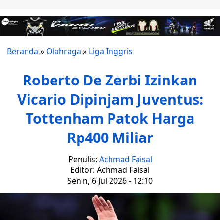
Beranda
»
Olahraga
»
Liga Inggris
Roberto De Zerbi Izinkan
Vicario Dipinjam Juventus:
Tottenham Patok Harga
Rp400 Miliar
Penulis:
Achmad Faisal
Editor: Achmad Faisal
Senin, 6 Jul 2026 - 12:10