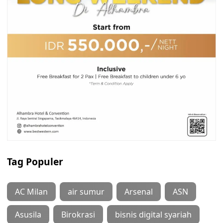
Tag Populer
AC Milan
air sumur
Arsenal
ASN
Asusila
Birokrasi
bisnis digital syariah