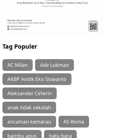
Tag Populer
AC Milan
Ade Lukman
AKBP Andik Eko Siswanto
Aleksander Ceferin
anak tidak sekolah
ancaman kemarau
AS Roma
bambu apus
batu bara