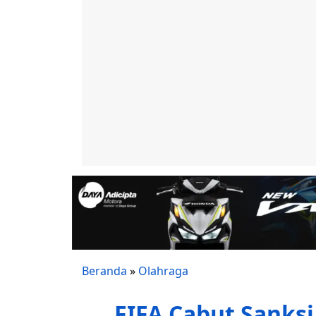
Beranda
»
Olahraga
FIFA Cabut Sanksi