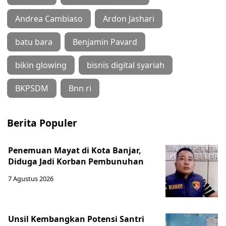
Andrea Cambiaso
Ardon Jashari
batu bara
Benjamin Pavard
bikin glowing
bisnis digital syariah
BKPSDM
Bnn ri
Berita Populer
Penemuan Mayat di Kota Banjar,
Diduga Jadi Korban Pembunuhan
7 Agustus 2026
Unsil Kembangkan Potensi Santri