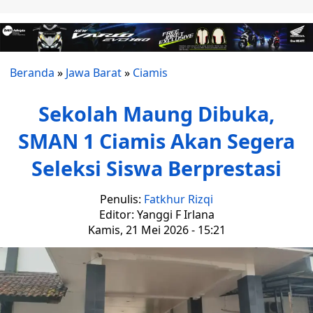
Beranda
»
Jawa Barat
»
Ciamis
Sekolah Maung Dibuka,
SMAN 1 Ciamis Akan Segera
Seleksi Siswa Berprestasi
Penulis:
Fatkhur Rizqi
Editor: Yanggi F Irlana
Kamis, 21 Mei 2026 - 15:21