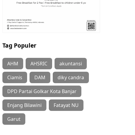
Tag Populer
AHM
AHSRIC
akuntansi
Ciamis
DAM
diky candra
DPD Partai Golkar Kota Banjar
Enjang Bilawini
Fatayat NU
Garut