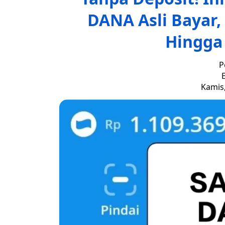
DANA Asli Bayar,
Hingga
P
E
Kamis,