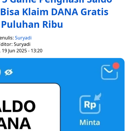
 Bisa Klaim DANA Gratis
 Puluhan Ribu
enulis:
Suryadi
ditor: Suryadi
 19 Jun 2025 - 13:20