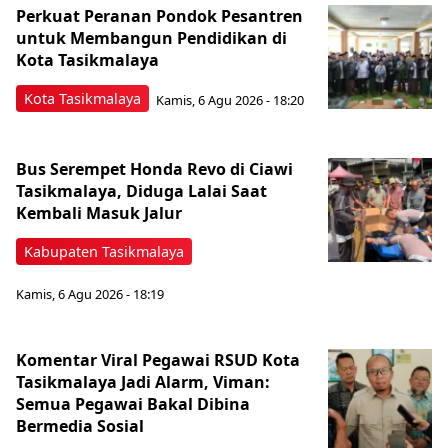
Perkuat Peranan Pondok Pesantren
untuk Membangun Pendidikan di
Kota Tasikmalaya ‎
Kota Tasikmalaya
Kamis, 6 Agu 2026 - 18:20
Bus Serempet Honda Revo di Ciawi
Tasikmalaya, Diduga Lalai Saat
Kembali Masuk Jalur
Kabupaten Tasikmalaya
Kamis, 6 Agu 2026 - 18:19
Komentar Viral Pegawai RSUD Kota
Tasikmalaya Jadi Alarm, Viman:
Semua Pegawai Bakal Dibina
Bermedia Sosial