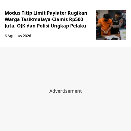
Modus Titip Limit Paylater Rugikan
Warga Tasikmalaya-Ciamis Rp500
Juta, OJK dan Polisi Ungkap Pelaku
6 Agustus 2026