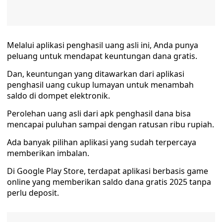
Melalui aplikasi penghasil uang asli ini, Anda punya
peluang untuk mendapat keuntungan dana gratis.
Dan, keuntungan yang ditawarkan dari aplikasi
penghasil uang cukup lumayan untuk menambah
saldo di dompet elektronik.
Perolehan uang asli dari apk penghasil dana bisa
mencapai puluhan sampai dengan ratusan ribu rupiah.
Ada banyak pilihan aplikasi yang sudah terpercaya
memberikan imbalan.
Di Google Play Store, terdapat aplikasi berbasis game
online yang memberikan saldo dana gratis 2025 tanpa
perlu deposit.