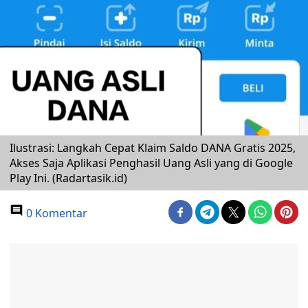
Ilustrasi: Langkah Cepat Klaim Saldo DANA Gratis 2025,
Akses Saja Aplikasi Penghasil Uang Asli yang di Google
Play Ini. (Radartasik.id)
0 Komentar