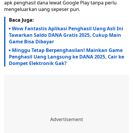
apk penghasil dana lewat Google Play tanpa perlu
mengeluarkan uang sepeser pun.
Baca Juga:
Wow Fantastis Aplikasi Penghasil Uang Asli Ini
Tawarkan Saldo DANA Gratis 2025, Cukup Main
Game Bisa Dibayar
Minggu Tetap Berpenghasilan! Mainkan Game
Penghasil Uang Langsung ke DANA 2025, Cair ke
Dompet Elektronik Gak?