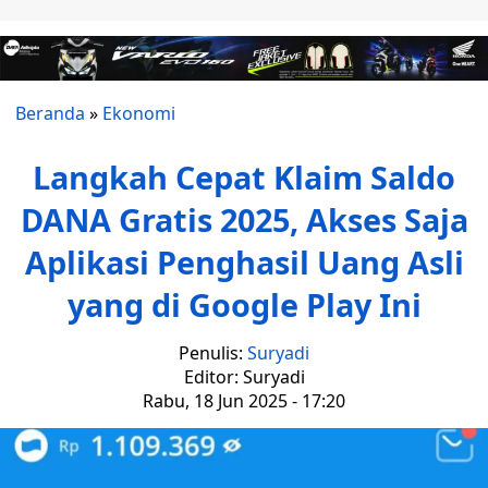
Beranda
»
Ekonomi
Langkah Cepat Klaim Saldo
DANA Gratis 2025, Akses Saja
Aplikasi Penghasil Uang Asli
yang di Google Play Ini
Penulis:
Suryadi
Editor: Suryadi
Rabu, 18 Jun 2025 - 17:20