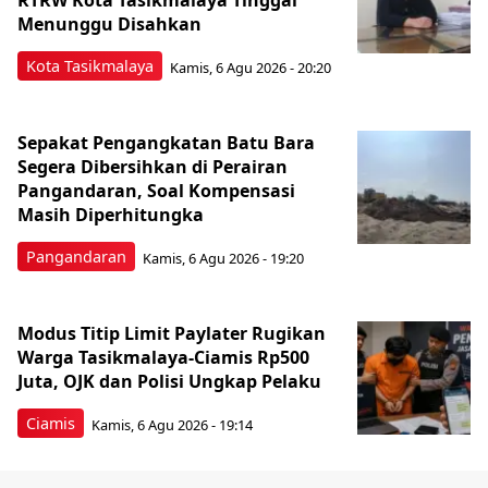
RTRW Kota Tasikmalaya Tinggal
Menunggu Disahkan
Kota Tasikmalaya
Kamis, 6 Agu 2026 - 20:20
Sepakat Pengangkatan Batu Bara
Segera Dibersihkan di Perairan
Pangandaran, Soal Kompensasi
Masih Diperhitungka
Pangandaran
Kamis, 6 Agu 2026 - 19:20
Modus Titip Limit Paylater Rugikan
Warga Tasikmalaya-Ciamis Rp500
Juta, OJK dan Polisi Ungkap Pelaku
Ciamis
Kamis, 6 Agu 2026 - 19:14