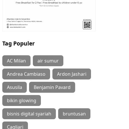
Tag Populer
AC Milan
air sumur
Andrea Cambiaso
Ardon Jashari
Asusila
Benjamin Pavard
bikin glowing
bisnis digital syariah
bruntusan
Cagliari