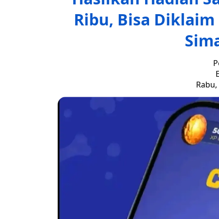
Ribu, Bisa Diklaim
Sim
P
E
Rabu, 