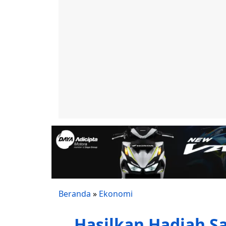
Beranda
»
Ekonomi
Hasilkan Hadiah S