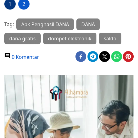
1
2
Tag:
Apk Penghasil DANA
DANA
dana gratis
dompet elektronik
saldo
0 Komentar