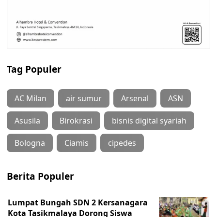
Tag Populer
AC Milan
air sumur
Arsenal
ASN
Asusila
Birokrasi
bisnis digital syariah
Bologna
Ciamis
cipedes
Berita Populer
Lumpat Bungah SDN 2 Kersanagara
Kota Tasikmalaya Dorong Siswa