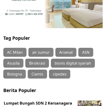
Tag Populer
AC Milan
air sumur
Arsenal
ASN
Asusila
Birokrasi
bisnis digital syariah
Bologna
Ciamis
cipedes
Berita Populer
Lumpat Bungah SDN 2 Kersanagara