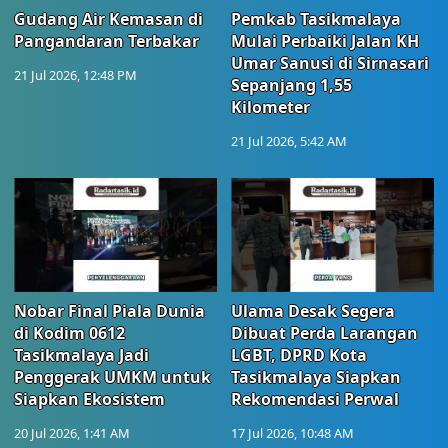
Gudang Air Kemasan di
Pemkab Tasikmalaya
Pangandaran Terbakar
Mulai Perbaiki Jalan KH
Umar Sanusi di Sirnasari
21 Jul 2026, 12:48 PM
Sepanjang 1,55
Kilometer
21 Jul 2026, 5:42 AM
Nobar Final Piala Dunia
Ulama Desak Segera
di Kodim 0612
Dibuat Perda Larangan
Tasikmalaya Jadi
LGBT, DPRD Kota
Penggerak UMKM untuk
Tasikmalaya Siapkan
Siapkan Ekosistem
Rekomendasi Perwal
20 Jul 2026, 1:41 AM
17 Jul 2026, 10:48 AM